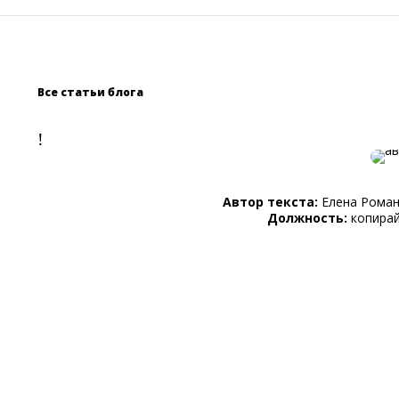
Все статьи блога
!
Автор текста:
Елена Рома
Должность:
копира