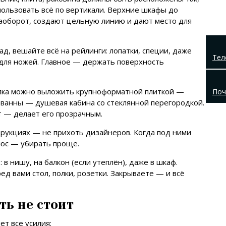
пользовать всё по вертикали. Верхние шкафы до
наоборот, создают цельную линию и дают место для
д, вешайте всё на рейлинги: лопатки, специи, даже
Тел
 для ножей. Главное — держать поверхность
олка можно выложить крупноформатной плиткой —
Поч
 ванны — душевая кабина со стеклянной перегородкой.
т — делает его прозрачным.
струкциях — не прихоть дизайнеров. Когда под ними
люс — убирать проще.
в нишу, на балкон (если утеплён), даже в шкаф.
д вами стол, полки, розетки. Закрываете — и всё
ть не стоит
ет все усилия: