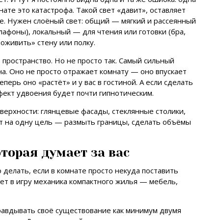
нате это катастрофа. Такой свет «давит», оставляет
ше. Нужен слоёный свет: общий — мягкий и рассеянный
афоны), локальный — для чтения или готовки (бра,
оживить» стену или полку.
 пространство. Но не просто так. Самый сильный
на. Оно не просто отражает комнату — оно впускает
перь оно «растёт» и у вас в гостиной. А если сделать
фект удвоения будет почти гипнотическим.
ерхности: глянцевые фасады, стеклянные столики,
ает на одну цель — размыть границы, сделать объёмы
оторая думает за вас
 делать, если в комнате просто некуда поставить
ает в игру механика компактного жилья — мебель,
авдывать своё существование как минимум двумя