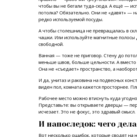
чтобы вы не бегали туда-сюда. А ещё — ис
потолка? Обязательно. Они не «давят» — 
редко используемой посуды.
А чтобы столешница не превращалась в скла
чашки. Или используйте магнитные полосы
свободной.
Ванная — тоже не приговор. Стену до пот
меньше швов, больше цельности. А вместо
Она не «съедает» пространство, а наоборо
И да, унитаз и раковина на подвесных кон
виден пол, комната кажется просторнее. П
Рабочее место можно втиснуть куда угодно: 
Представьте: вы открываете дверцы — пере
исчезает. Это не фокус, это здравый смысл.
И напоследок: чего дела
Вот несколько ошибок, которые сводят на н