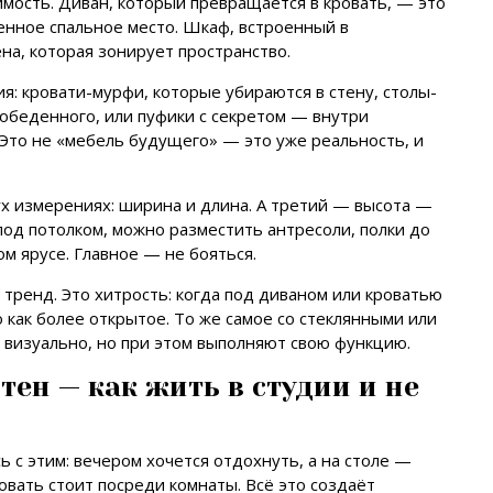
мость. Диван, который превращается в кровать, — это
ценное спальное место. Шкаф, встроенный в
на, которая зонирует пространство.
: кровати-мурфи, которые убираются в стену, столы-
беденного, или пуфики с секретом — внутри
Это не «мебель будущего» — это уже реальность, и
х измерениях: ширина и длина. А третий — высота —
 под потолком, можно разместить антресоли, полки до
ом ярусе. Главное — не бояться.
 тренд. Это хитрость: когда под диваном или кроватью
 как более открытое. То же самое со стеклянными или
визуально, но при этом выполняют свою функцию.
стен — как жить в студии и не
сь с этим: вечером хочется отдохнуть, а на столе —
овать стоит посреди комнаты. Всё это создаёт