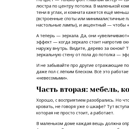
люстра по центру потолка. В маленькой ком
тени в углах, и комната кажется ещё мень
(встроенные споты или минималистичные пл
настольные лампы), и акцентный — чтобы «
А теперь — зеркала. Да, они «увеличивают»
эффект — когда зеркало стоит напротив ок
наружу внутрь. Видите, дерево за окном? Те
зеркальную стену от пола до потолка — эф
И не забывайте про другие отражающие пов
даже пол с лёгким блеском. Всё это работ
«невесомыми».
Часть вторая: мебель, к
Хорошо, с восприятием разобрались. Но что
кровать, не говоря уже о шкафе? Тут вступ
которая не просто стоит, а работает.
В маленьком доме каждая вещь должна опр