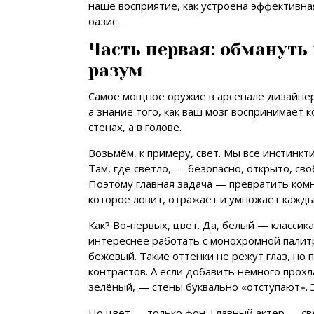
наше восприятие, как устроена эффективна
оазис.
Часть первая: обмануть
разум
Самое мощное оружие в арсенале дизайнер
а знание того, как ваш мозг воспринимает 
стенах, а в голове.
Возьмём, к примеру, свет. Мы все инстинкт
Там, где светло, — безопасно, открыто, сво
Поэтому главная задача — превратить комн
которое ловит, отражает и умножает кажды
Как? Во-первых, цвет. Да, белый — класси
интереснее работать с монохромной палитр
бежевый. Такие оттенки не режут глаз, но 
контрастов. А если добавить немного прох
зелёный, — стены буквально «отступают». Э
Но цвет — только фон. Главный актёр — све