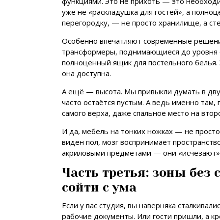
функциями. Это не прихоть — это необходи
уже не «раскладушка для гостей», а полно
перегородку, — не просто хранилище, а сте
Особенно впечатляют современные решения
трансформеры, поднимающиеся до уровня о
полноценный ящик для постельного белья. 
она доступна.
А ещё — высота. Мы привыкли думать в дву
часто остаётся пустым. А ведь именно там,
самого верха, даже спальное место на втор
И да, мебель на тонких ножках — не просто
виден пол, мозг воспринимает пространство
акриловыми предметами — они «исчезают» 
Часть третья: зоны без 
сойти с ума
Если у вас студия, вы наверняка сталкивали
рабочие документы. Или гости пришли, а кр