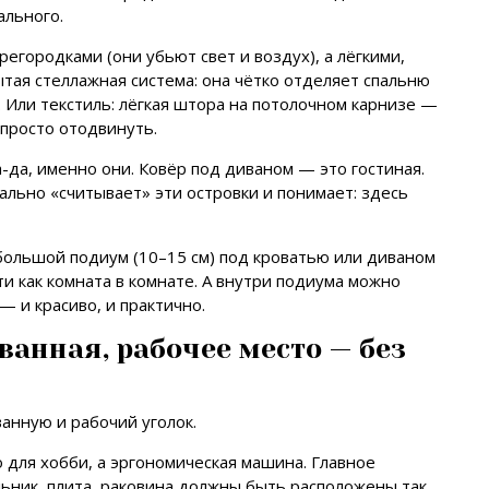
ального.
егородками (они убьют свет и воздух), а лёгкими,
ая стеллажная система: она чётко отделяет спальню
т. Или текстиль: лёгкая штора на потолочном карнизе —
 просто отодвинуть.
да, именно они. Ковёр под диваном — это гостиная.
ально «считывает» эти островки и понимает: здесь
большой подиум (10–15 см) под кроватью или диваном
 как комната в комнате. А внутри подиума можно
— и красиво, и практично.
 ванная, рабочее место — без
анную и рабочий уголок.
 для хобби, а эргономическая машина. Главное
ьник, плита, раковина должны быть расположены так,