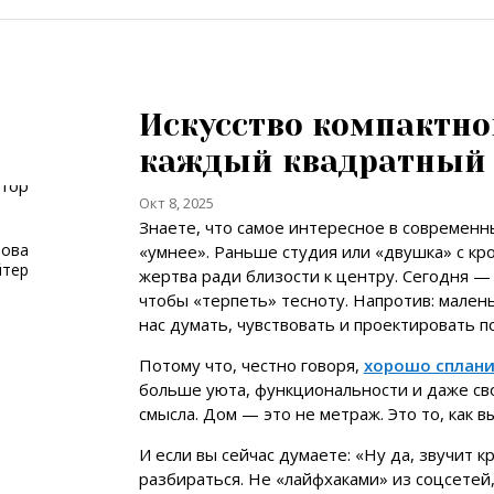
Искусство компактно
каждый квадратный м
Окт 8, 2025
Знаете, что самое интересное в современн
нова
«умнее». Раньше студия или «двушка» с к
йтер
жертва ради близости к центру. Сегодня — 
чтобы «терпеть» тесноту. Напротив: мален
нас думать, чувствовать и проектировать п
Потому что, честно говоря,
хорошо сплан
больше уюта, функциональности и даже св
смысла. Дом — это не метраж. Это то, как в
И если вы сейчас думаете: «Ну да, звучит к
разбираться. Не «лайфхаками» из соцсетей,