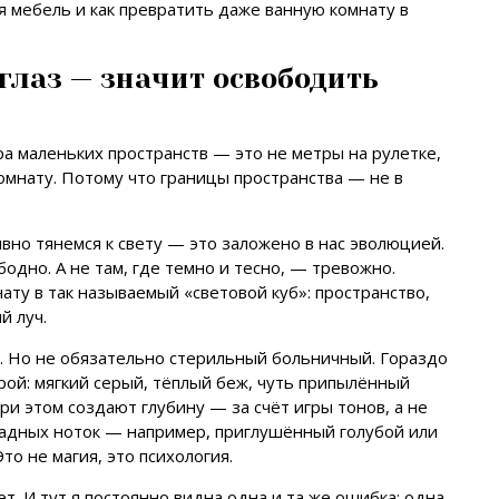
я мебель и как превратить даже ванную комнату в
 глаз — значит освободить
а маленьких пространств — это не метры на рулетке,
комнату. Потому что границы пространства — не в
ивно тянемся к свету — это заложено в нас эволюцией.
бодно. А не там, где темно и тесно, — тревожно.
ату в так называемый «световой куб»: пространство,
й луч.
ка. Но не обязательно стерильный больничный. Гораздо
ой: мягкий серый, тёплый беж, чуть припылённый
при этом создают глубину — за счёт игры тонов, а не
ладных ноток — например, приглушённый голубой или
то не магия, это психология.
т. И тут я постоянно видна одна и та же ошибка: одна