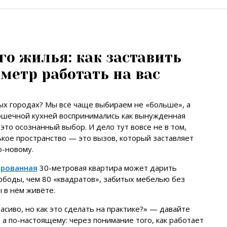
го жилья: как заставить
етр работать на вас
ых городах? Мы всё чаще выбираем не «больше», а
рошечной кухней воспринимались как вынужденная
это осознанный выбор. И дело тут вовсе не в том,
ькое пространство — это вызов, который заставляет
о-новому.
ированная
30-метровая квартира может дарить
ободы, чем 80 «квадратов», забитых мебелью без
ы в нём живёте.
расиво, но как это сделать на практике?» — давайте
 а по-настоящему: через понимание того, как работает