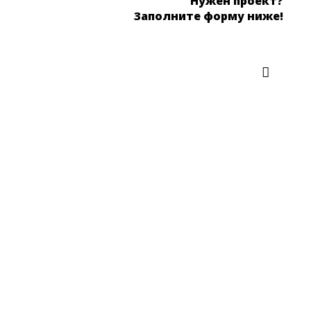
Нужен проект?
Заполните форму ниже!

Мы проектируем
Медицинские учреждения
Клиники
Лаборатории