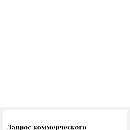
Станции переливания крови
Медицинские центры
Больницы
Инфекционные больницы
Поликлиники
Общественные здания
Запрос коммерческого