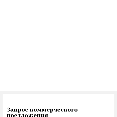
Капитальный ремонт здания
Капитальный ремонт административного здания
Капитальный ремонт больницы
Капитальный ремонт детского сада
Капитальный ремонт медицинских учреждений
Капитальный ремонт школы
Капитальный ремонт спортивного сооружения
Проект здания
Запрос коммерческого
предложения