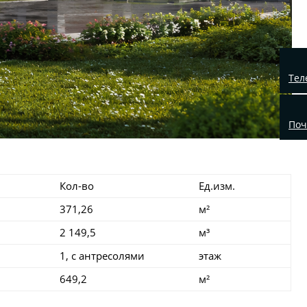
Тел
Поч
Кол-во
Ед.изм.
371,26
м²
2 149,5
м³
1, с антресолями
этаж
649,2
м²