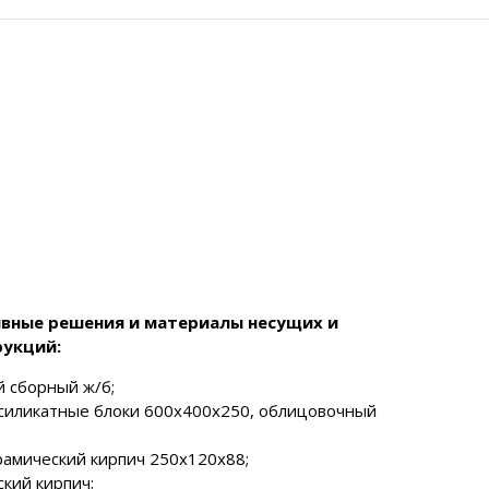
вные решения и материалы несущих и
укций:
 сборный ж/б;
силикатные блоки 600х400х250, облицовочный
рамический кирпич 250х120х88;
кий кирпич;