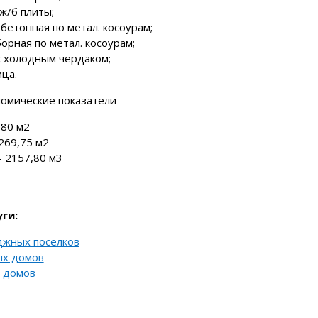
ж/б плиты;
бетонная по метал. косоурам;
орная по метал. косоурам;
с холодным чердаком;
ца.
омические показатели
80 м2
269,75 м2
 2157,80 м3
ги:
джных поселков
ых домов
 домов