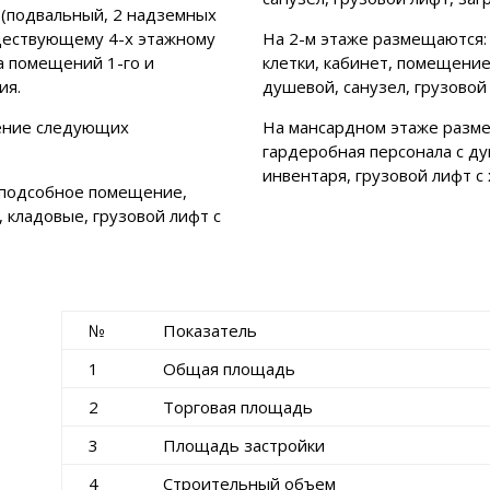
 (подвальный, 2 надземных
уществующему 4-х этажному
На 2-м этаже размещаются: 
а помещений 1-го и
клетки, кабинет, помещение
ия.
душевой, санузел, грузовой
ение следующих
На мансардном этаже разме
гардеробная персонала с ду
инвентаря, грузовой лифт с 
 подсобное помещение,
 кладовые, грузовой лифт с
№
Показатель
1
Общая площадь
2
Торговая площадь
3
Площадь застройки
4
Строительный объем