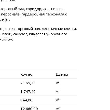
торговый зал, коридор, лестничные
 персонала, гардеробная персонала с
 лифт.
щаются: торговый зал, лестничные клетки,
шевой, санузел, кладовая уборочного
холлом.
Кол-во
Ед.изм.
2 369,70
м²
1 747,40
м²
844,00
м²
12 660,00
м³