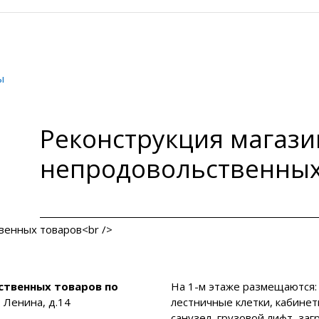
ы
Реконструкция магази
непродовольственных
ственных товаров по
На 1-м этаже размещаются: 
. Ленина, д.14
лестничные клетки, кабинет
санузел, грузовой лифт, заг