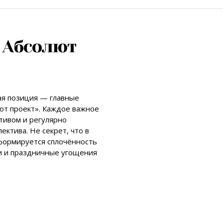
 Абсолют
ая позиция — главные
ют проект». Каждое важное
тивом и регулярно
ктива. Не секрет, что в
 формируется сплочённость
и и праздничные угощения